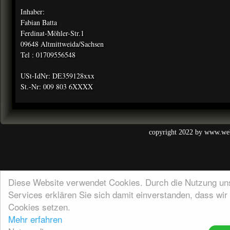
Inhaber:
Fabian Batta
Ferdinat-Möhler-Str.1
09648 Altmittweida/Sachsen
Tel : 01709556548
USt-IdNr: DE359128xxx
St.-Nr: 009 803 6XXXX
copyright 2022 by
www.web
Diese Website verwendet Cookies. Durch die Nutzung un
Services erklären Sie sich damit einverstanden, dass wir
Cookies setzen.
Mehr erfahren